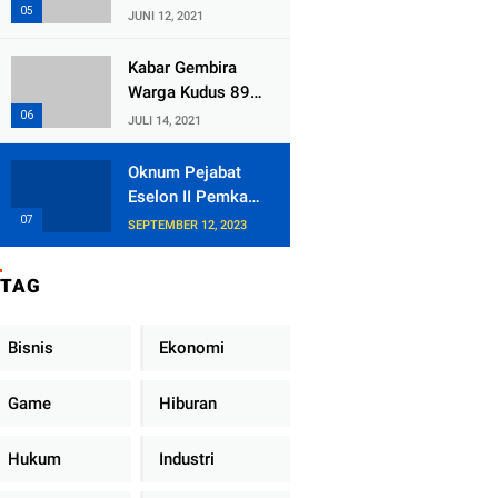
Kecamatan
JUNI 12, 2021
Tlogowungu,
Embat Dana Bedah
Kabar Gembira
Rumah dari
Warga Kudus 89
BAZNAS
Persen RT di
JULI 14, 2021
Kudus Zona Hijau
Oknum Pejabat
Eselon II Pemkab
Lampung Utara
SEPTEMBER 12, 2023
Asik Ngobrol
Dengan Teman
TAG
Kencan Wanitanya
di Dalam Mobil
Dinas
Bisnis
Ekonomi
Game
Hiburan
Hukum
Industri