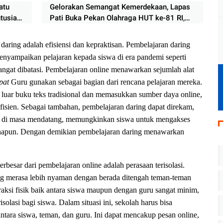
atu
Gelorakan Semangat Kemerdekaan, Lapas
tusias
Pati Buka Pekan Olahraga HUT ke-81 RI,
Warga Binaan Antusias Ikuti Perlombaan
daring adalah efisiensi dan kepraktisan. Pembelajaran daring
enyampaikan pelajaran kepada siswa di era pandemi seperti
sangat dibatasi. Pembelajaran online menawarkan sejumlah alat
pat
Guru gunakan sebagai bagian dari rencana pelajaran mereka.
luar buku teks tradisional dan memasukkan sumber daya online,
fisien. Sebagai tambahan, pembelajaran daring dapat direkam,
nsi di masa mendatang, memungkinkan siswa untuk mengakses
napun. Dengan demikian pembelajaran daring menawarkan
erbesar dari pembelajaran online adalah perasaan terisolasi.
ng merasa lebih nyaman dengan berada ditengah teman-teman
raksi fisik baik antara siswa maupun dengan guru sangat minim,
olasi bagi siswa. Dalam situasi ini, sekolah harus bisa
ara siswa, teman, dan guru. Ini dapat mencakup pesan online,