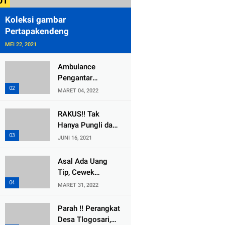
Koleksi gambar
Pertapakendeng
MEI 22, 2021
Ambulance
Pengantar
Jenazah Kepala
MARET 04, 2022
Desa Sukolilo
Mengalami
RAKUS!! Tak
Kecelakaan
Hanya Pungli dan
Dikabarkan Satu
Dana Bedah
JUNI 16, 2021
Lagi Meninggal
Rumah Yang
Dunia
Diembat, ,
Asal Ada Uang
Perangkat Desa
Tip, Cewek
Tlogosari,
Pemandu Karaoke
MARET 31, 2022
Tlogowungu, di
Di Kota Wali
Duga
Bersedia Bugil
Parah !! Perangkat
Selewengkan
Desa Tlogosari,
Bantuan Mushola