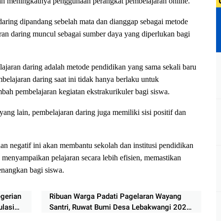
ah meningkatnya penggunaan perangkat pembelajaran online.
daring dipandang sebelah mata dan dianggap sebagai metode
ran daring muncul sebagai sumber daya yang diperlukan bagi
ajaran daring adalah metode pendidikan yang sama sekali baru
belajaran daring saat ini tidak hanya berlaku untuk
bah pembelajaran kegiatan ekstrakurikuler bagi siswa.
yang lain, pembelajaran daring juga memiliki sisi positif dan
n negatif ini akan membantu sekolah dan institusi pendidikan
k menyampaikan pelajaran secara lebih efisien, memastikan
enangkan bagi siswa.
gerian
Ribuan Warga Padati Pagelaran Wayang
lasi
Santri, Ruwat Bumi Desa Lebakwangi 2026
ir
Berlangsung Semarak