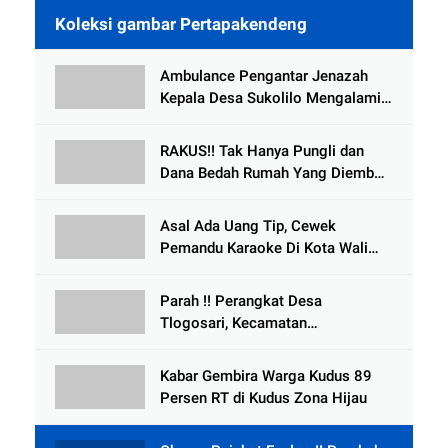
Koleksi gambar Pertapakendeng
Ambulance Pengantar Jenazah
Kepala Desa Sukolilo Mengalami
Kecelakaan Dikabarkan Satu Lagi
Meninggal Dunia
RAKUS!! Tak Hanya Pungli dan
Dana Bedah Rumah Yang Diembat,
, Perangkat Desa Tlogosari,
Tlogowungu, di Duga
Asal Ada Uang Tip, Cewek
Selewengkan Bantuan Mushola
Pemandu Karaoke Di Kota Wali
Bersedia Bugil
Parah !! Perangkat Desa
Tlogosari, Kecamatan
Tlogowungu, Embat Dana Bedah
Rumah dari BAZNAS
Kabar Gembira Warga Kudus 89
Persen RT di Kudus Zona Hijau