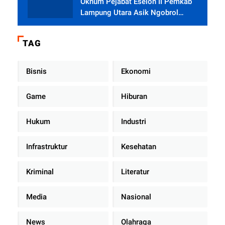
Oknum Pejabat Eselon II Pemkab
Lampung Utara Asik Ngobrol
Dengan Teman Kencan Wanitanya
di Dalam Mobil Dinas
TAG
Bisnis
Ekonomi
Game
Hiburan
Hukum
Industri
Infrastruktur
Kesehatan
Kriminal
Literatur
Media
Nasional
News
Olahraga