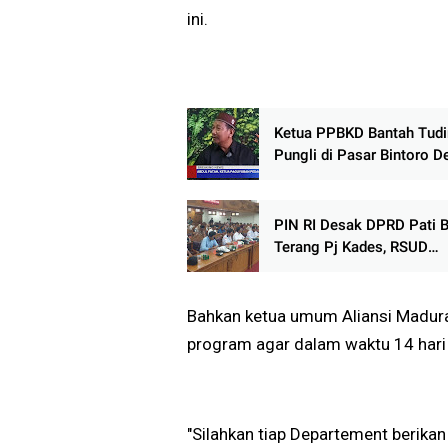
ini.
Ketua PPBKD Bantah Tud
Pungli di Pasar Bintoro 
Iuran Pedagang Sah, Diat
AD/ART dan Berbadan H
PIN RI Desak DPRD Pati 
Terang Pj Kades, RSUD
Soewondo, dan Penggun
Anggaran Rp210 Miliar
Bahkan ketua umum Aliansi Madur
program agar dalam waktu 14 hari 
"Silahkan tiap Departement berik