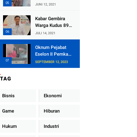
Kecamatan
JUNI 12, 2021
Tlogowungu,
Embat Dana Bedah
Kabar Gembira
Rumah dari
Warga Kudus 89
BAZNAS
Persen RT di
JULI 14, 2021
Kudus Zona Hijau
Oknum Pejabat
Eselon II Pemkab
Lampung Utara
SEPTEMBER 12, 2023
Asik Ngobrol
Dengan Teman
TAG
Kencan Wanitanya
di Dalam Mobil
Dinas
Bisnis
Ekonomi
Game
Hiburan
Hukum
Industri