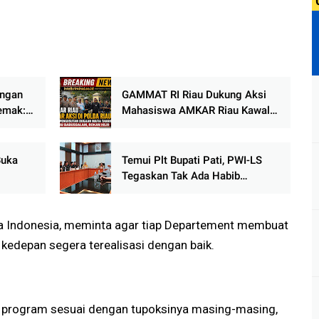
ingan
GAMMAT RI Riau Dukung Aksi
Demak:
Mahasiswa AMKAR Riau Kawal
ur
Pemberantasan Mafia Tanah dan
ukum
Perambahan Hutan
Buka
Temui Plt Bupati Pati, PWI-LS
Tegaskan Tak Ada Habib
aan
Ba'alawi di Peringatan Hari Jadi
ke-703
a Indonesia, meminta agar tiap Departement membuat
kedepan segera terealisasi dengan baik.
an program sesuai dengan tupoksinya masing-masing,