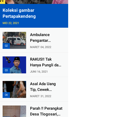
Koleksi gambar
Pertapakendeng
MEI 22, 2021
Ambulance
Pengantar
Jenazah Kepala
MARET 04, 2022
Desa Sukolilo
Mengalami
RAKUS!! Tak
Kecelakaan
Hanya Pungli dan
Dikabarkan Satu
Dana Bedah
JUNI 16, 2021
Lagi Meninggal
Rumah Yang
Dunia
Diembat, ,
Asal Ada Uang
Perangkat Desa
Tip, Cewek
Tlogosari,
Pemandu Karaoke
MARET 31, 2022
Tlogowungu, di
Di Kota Wali
Duga
Bersedia Bugil
Parah !! Perangkat
Selewengkan
Desa Tlogosari,
Bantuan Mushola