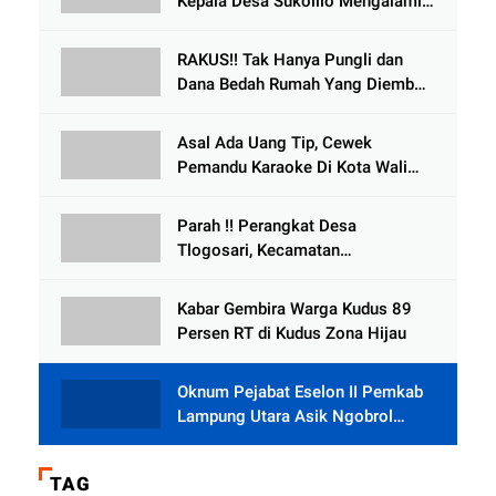
Kepala Desa Sukolilo Mengalami
Kecelakaan Dikabarkan Satu Lagi
Meninggal Dunia
RAKUS!! Tak Hanya Pungli dan
Dana Bedah Rumah Yang Diembat,
, Perangkat Desa Tlogosari,
Tlogowungu, di Duga
Asal Ada Uang Tip, Cewek
Selewengkan Bantuan Mushola
Pemandu Karaoke Di Kota Wali
Bersedia Bugil
Parah !! Perangkat Desa
Tlogosari, Kecamatan
Tlogowungu, Embat Dana Bedah
Rumah dari BAZNAS
Kabar Gembira Warga Kudus 89
Persen RT di Kudus Zona Hijau
Oknum Pejabat Eselon II Pemkab
Lampung Utara Asik Ngobrol
Dengan Teman Kencan Wanitanya
di Dalam Mobil Dinas
TAG