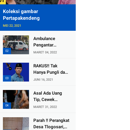
Koleksi gambar
Pertapakendeng
MEI 22, 2021
Ambulance
Pengantar
Jenazah Kepala
MARET 04, 2022
Desa Sukolilo
Mengalami
RAKUS!! Tak
Kecelakaan
Hanya Pungli dan
Dikabarkan Satu
Dana Bedah
JUNI 16, 2021
Lagi Meninggal
Rumah Yang
Dunia
Diembat, ,
Asal Ada Uang
Perangkat Desa
Tip, Cewek
Tlogosari,
Pemandu Karaoke
MARET 31, 2022
Tlogowungu, di
Di Kota Wali
Duga
Bersedia Bugil
Parah !! Perangkat
Selewengkan
Desa Tlogosari,
Bantuan Mushola