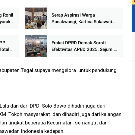
 Rohil
Serap Aspirasi Warga
yarakat
Pucakwangi, Kartina Sukawati
Dorong Media Tradisional Jadi
U DPR
Instrumen Penyusunan Kebijakan
Publik
PPP
Fraksi DPRD Demak Soroti
Total
Efektivitas APBD 2025, Sejumlah
lu
Program dan Serapan Anggaran
Jadi Catatan Kritis
Kabupaten Tegal supaya mengelora untuk pendukung
Lala dan dari DPD Solo Bowo dihadiri juga dari
KM Tokoh masyarakat dan dihadiri juga dari kalangan
lan tingkat beberapa Kecamatan semangat dan
Baswedan Indonesia kedepan.