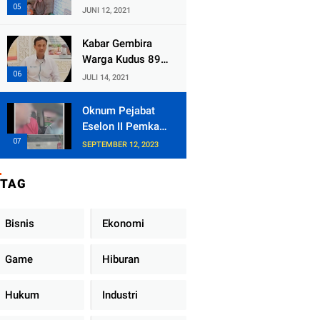
Kecamatan
JUNI 12, 2021
Tlogowungu,
Embat Dana Bedah
Kabar Gembira
Rumah dari
Warga Kudus 89
BAZNAS
Persen RT di
JULI 14, 2021
Kudus Zona Hijau
Oknum Pejabat
Eselon II Pemkab
Lampung Utara
SEPTEMBER 12, 2023
Asik Ngobrol
Dengan Teman
TAG
Kencan Wanitanya
di Dalam Mobil
Dinas
Bisnis
Ekonomi
Game
Hiburan
Hukum
Industri