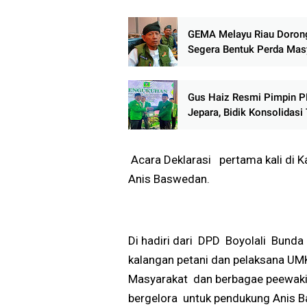
GEMA Melayu Riau Dorong
Segera Bentuk Perda Mas
Hukum Adat, Aspirasi
Disampaikan dalam RDP
RI
Gus Haiz Resmi Pimpin 
Jepara, Bidik Konsolidasi 
dan Tambah Kursi di Pemi
2029
Acara Deklarasi pertama kali di 
Anis Baswedan.
Di hadiri dari DPD Boyolali Bunda 
kalangan petani dan pelaksana UM
Masyarakat dan berbagae peewaki
bergelora untuk pendukung Anis 