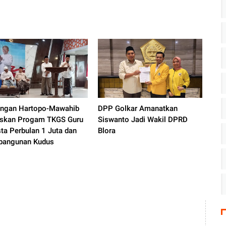
ngan Hartopo-Mawahib
DPP Golkar Amanatkan
skan Progam TKGS Guru
Siswanto Jadi Wakil DPRD
ta Perbulan 1 Juta dan
Blora
angunan Kudus