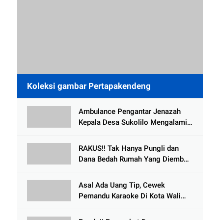
Koleksi gambar Pertapakendeng
Ambulance Pengantar Jenazah
Kepala Desa Sukolilo Mengalami
Kecelakaan Dikabarkan Satu Lagi
Meninggal Dunia
RAKUS!! Tak Hanya Pungli dan
Dana Bedah Rumah Yang Diembat,
, Perangkat Desa Tlogosari,
Tlogowungu, di Duga
Asal Ada Uang Tip, Cewek
Selewengkan Bantuan Mushola
Pemandu Karaoke Di Kota Wali
Bersedia Bugil