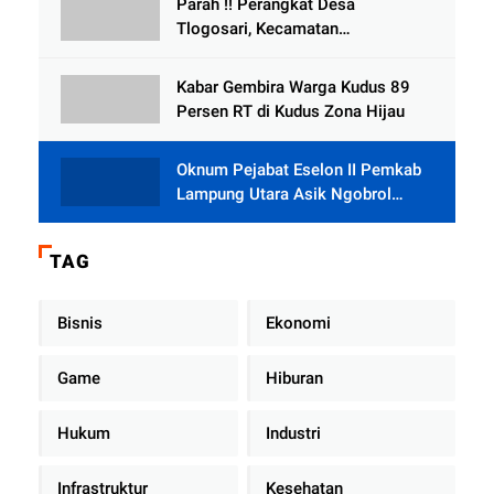
Parah !! Perangkat Desa
Tlogosari, Kecamatan
Tlogowungu, Embat Dana Bedah
Rumah dari BAZNAS
Kabar Gembira Warga Kudus 89
Persen RT di Kudus Zona Hijau
Oknum Pejabat Eselon II Pemkab
Lampung Utara Asik Ngobrol
Dengan Teman Kencan Wanitanya
di Dalam Mobil Dinas
TAG
Bisnis
Ekonomi
Game
Hiburan
Hukum
Industri
Infrastruktur
Kesehatan