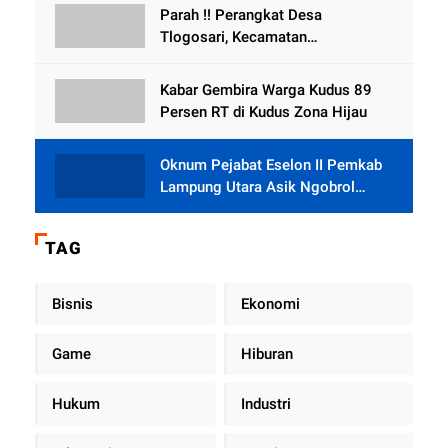
Parah !! Perangkat Desa
Tlogosari, Kecamatan
Tlogowungu, Embat Dana Bedah
Rumah dari BAZNAS
Kabar Gembira Warga Kudus 89
Persen RT di Kudus Zona Hijau
Oknum Pejabat Eselon II Pemkab
Lampung Utara Asik Ngobrol
Dengan Teman Kencan Wanitanya
di Dalam Mobil Dinas
TAG
Bisnis
Ekonomi
Game
Hiburan
Hukum
Industri