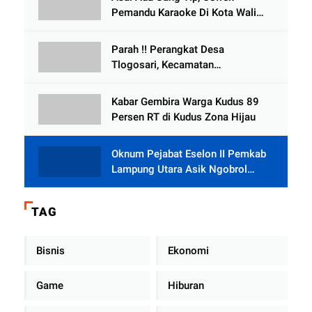
Selewengkan Bantuan Mushola
Pemandu Karaoke Di Kota Wali
Bersedia Bugil
Parah !! Perangkat Desa
Tlogosari, Kecamatan
Tlogowungu, Embat Dana Bedah
Rumah dari BAZNAS
Kabar Gembira Warga Kudus 89
Persen RT di Kudus Zona Hijau
Oknum Pejabat Eselon II Pemkab
Lampung Utara Asik Ngobrol
Dengan Teman Kencan Wanitanya
di Dalam Mobil Dinas
TAG
Bisnis
Ekonomi
Game
Hiburan