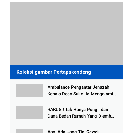
Koleksi gambar Pertapakendeng
Ambulance Pengantar Jenazah
Kepala Desa Sukolilo Mengalami
Kecelakaan Dikabarkan Satu Lagi
Meninggal Dunia
RAKUS!! Tak Hanya Pungli dan
Dana Bedah Rumah Yang Diembat,
, Perangkat Desa Tlogosari,
Tlogowungu, di Duga
Asal Ada Uang Tip, Cewek