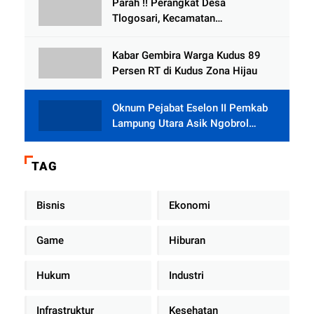
Parah !! Perangkat Desa
Tlogosari, Kecamatan
Tlogowungu, Embat Dana Bedah
Rumah dari BAZNAS
Kabar Gembira Warga Kudus 89
Persen RT di Kudus Zona Hijau
Oknum Pejabat Eselon II Pemkab
Lampung Utara Asik Ngobrol
Dengan Teman Kencan Wanitanya
di Dalam Mobil Dinas
TAG
Bisnis
Ekonomi
Game
Hiburan
Hukum
Industri
Infrastruktur
Kesehatan