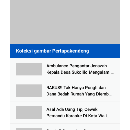
Koleksi gambar Pertapakendeng
Ambulance Pengantar Jenazah
Kepala Desa Sukolilo Mengalami
Kecelakaan Dikabarkan Satu Lagi
Meninggal Dunia
RAKUS!! Tak Hanya Pungli dan
Dana Bedah Rumah Yang Diembat,
, Perangkat Desa Tlogosari,
Tlogowungu, di Duga
Asal Ada Uang Tip, Cewek
Selewengkan Bantuan Mushola
Pemandu Karaoke Di Kota Wali
Bersedia Bugil