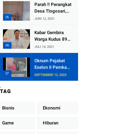
Duga
Bersedia Bugil
Parah !! Perangkat
Selewengkan
Desa Tlogosari,
Bantuan Mushola
Kecamatan
JUNI 12, 2021
Tlogowungu,
Embat Dana Bedah
Kabar Gembira
Rumah dari
Warga Kudus 89
BAZNAS
Persen RT di
JULI 14, 2021
Kudus Zona Hijau
Oknum Pejabat
Eselon II Pemkab
Lampung Utara
SEPTEMBER 12, 2023
Asik Ngobrol
Dengan Teman
TAG
Kencan Wanitanya
di Dalam Mobil
Dinas
Bisnis
Ekonomi
Game
Hiburan