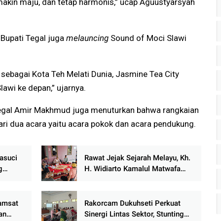
makin maju, dan tetap harmonis,” ucap Aguustyarsyah
 Bupati Tegal juga
melauncing
Sound of Moci Slawi
 sebagai Kota Teh Melati Dunia, Jasmine Tea City
lawi ke depan,” ujarnya.
Tegal Amir Makhmud juga menuturkan bahwa rangkaian
dari dua acara yaitu acara pokok dan acara pendukung.
asuci
Rawat Jejak Sejarah Melayu, Kh.
g
H. Widiarto Kamalul Matwafa
uti
Terima Kunjungan Strategis
Antarwilayah di Balai Adat
Kenegerian Kubu
amsat
Rakorcam Dukuhseti Perkuat
an
Sinergi Lintas Sektor, Stunting