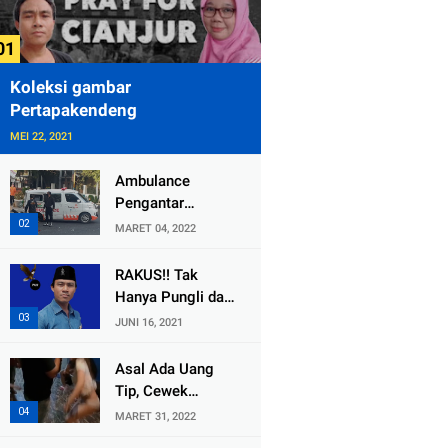
Koleksi gambar
Pertapakendeng
MEI 22, 2021
Ambulance
Pengantar
Jenazah Kepala
MARET 04, 2022
Desa Sukolilo
Mengalami
RAKUS!! Tak
Kecelakaan
Hanya Pungli dan
Dikabarkan Satu
Dana Bedah
JUNI 16, 2021
Lagi Meninggal
Rumah Yang
Dunia
Diembat, ,
Asal Ada Uang
Perangkat Desa
Tip, Cewek
Tlogosari,
Pemandu Karaoke
MARET 31, 2022
Tlogowungu, di
Di Kota Wali