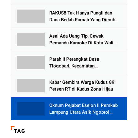
Kecelakaan Dikabarkan Satu Lagi
Meninggal Dunia
RAKUS!! Tak Hanya Pungli dan
Dana Bedah Rumah Yang Diembat,
, Perangkat Desa Tlogosari,
Tlogowungu, di Duga
Asal Ada Uang Tip, Cewek
Selewengkan Bantuan Mushola
Pemandu Karaoke Di Kota Wali
Bersedia Bugil
Parah !! Perangkat Desa
Tlogosari, Kecamatan
Tlogowungu, Embat Dana Bedah
Rumah dari BAZNAS
Kabar Gembira Warga Kudus 89
Persen RT di Kudus Zona Hijau
Oknum Pejabat Eselon II Pemkab
Lampung Utara Asik Ngobrol
Dengan Teman Kencan Wanitanya
di Dalam Mobil Dinas
TAG