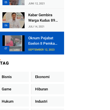
Kecamatan
JUNI 12, 2021
Tlogowungu,
Embat Dana Bedah
Kabar Gembira
Rumah dari
Warga Kudus 89
BAZNAS
Persen RT di
JULI 14, 2021
Kudus Zona Hijau
Oknum Pejabat
Eselon II Pemkab
Lampung Utara
SEPTEMBER 12, 2023
Asik Ngobrol
Dengan Teman
TAG
Kencan Wanitanya
di Dalam Mobil
Dinas
Bisnis
Ekonomi
Game
Hiburan
Hukum
Industri