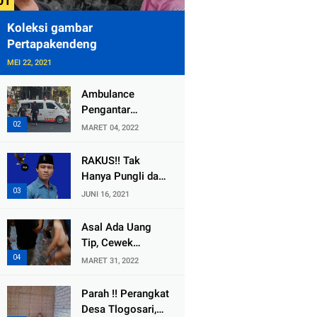
Koleksi gambar
Pertapakendeng
MEI 22, 2021
Ambulance
Pengantar
Jenazah Kepala
MARET 04, 2022
Desa Sukolilo
Mengalami
RAKUS!! Tak
Kecelakaan
Hanya Pungli dan
Dikabarkan Satu
Dana Bedah
JUNI 16, 2021
Lagi Meninggal
Rumah Yang
Dunia
Diembat, ,
Asal Ada Uang
Perangkat Desa
Tip, Cewek
Tlogosari,
Pemandu Karaoke
MARET 31, 2022
Tlogowungu, di
Di Kota Wali
Duga
Bersedia Bugil
Parah !! Perangkat
Selewengkan
Desa Tlogosari,
Bantuan Mushola