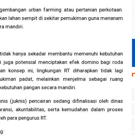
Operasional Sementara
gembangan urban farming atau pertanian perkotaan.
an lahan sempit di sekitar pemukiman guna menanam
ra mandiri.
ai tidak hanya sekadar membantu memenuhi kebutuhan
pi juga potensial menciptakan efek domino bagi roda
n konsep ini, lingkungan RT diharapkan tidak lagi
ukiman padat, melainkan menjelma sebagai ruang
ebutuhan pangan secara mandiri.
knis (juknis) pencairan sedang difinalisasi oleh dinas
aransi, akuntabilitas, serta kemudahan dalam proses
eh para pengurus RT.
g: