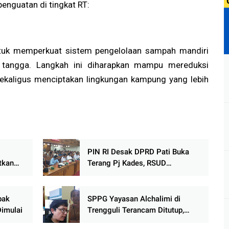
enguatan di tingkat RT:
uk memperkuat sistem pengelolaan sampah mandiri
tangga. Langkah ini diharapkan mampu mereduksi
kaligus menciptakan lingkungan kampung yang lebih
PIN RI Desak DPRD Pati Buka
tkan
Terang Pj Kades, RSUD
 2026,
Soewondo, dan Penggunaan
n
Anggaran Rp210 Miliar
bak
SPPG Yayasan Alchalimi di
Dimulai
Trengguli Terancam Ditutup,
Warga Tuntut Penghentian