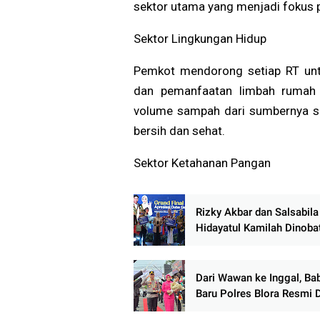
sektor utama yang menjadi fokus p
Sektor Lingkungan Hidup
Pemkot mendorong setiap RT unt
dan pemanfaatan limbah rumah 
volume sampah dari sumbernya se
bersih dan sehat.
Sektor Ketahanan Pangan
Rizky Akbar dan Salsabila
Hidayatul Kamilah Dinoba
sebagai Duta GenRe Blora
Siap Jadi Agen Perubaha
Generasi Muda
Dari Wawan ke Inggal, Ba
Baru Polres Blora Resmi 