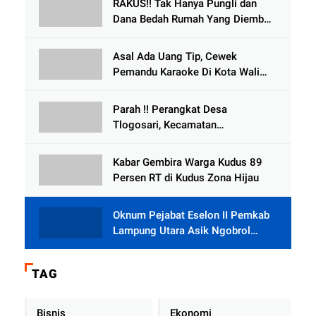
RAKUS!! Tak Hanya Pungli dan
Dana Bedah Rumah Yang Diembat,
, Perangkat Desa Tlogosari,
Tlogowungu, di Duga
Asal Ada Uang Tip, Cewek
Selewengkan Bantuan Mushola
Pemandu Karaoke Di Kota Wali
Bersedia Bugil
Parah !! Perangkat Desa
Tlogosari, Kecamatan
Tlogowungu, Embat Dana Bedah
Rumah dari BAZNAS
Kabar Gembira Warga Kudus 89
Persen RT di Kudus Zona Hijau
Oknum Pejabat Eselon II Pemkab
Lampung Utara Asik Ngobrol
Dengan Teman Kencan Wanitanya
di Dalam Mobil Dinas
TAG
Bisnis
Ekonomi